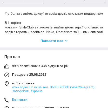
Футболки з аніме: здивуйте своїх друзів стильним подарунком
В інтернет-
магазині StyleClub ви зможете знайти цікаві версії стильних то
варів з героями Клеймор, Neko, DeathNote та іншими символі
ками японських серіалів. Можливо, колись здавалося, що чол
Показати все
овічі футболки з аніме - це не поєднання, але насправді вони
стали найкращим вибором для мужніх захисників слабких, а
також тих, хто хоче виразити свої погляди і переконання чере
з стильний одяг.
Про нас
На сайті пропонується широкий асортимент товарів. Багатьо
99% позитивних з 338 відгуків за рік
м до вподоби класичні фасони футболок, які декоровані карт
инками з аніме-
Працює з 25.08.2017
тематикою. Японські мультфільми здобули велику популярніс
ть у всьому світі, мільйони фанатів стежать за новими серіям
м. Запоріжжя
и та шедеврами цього жанру. Купуючи футболку з аніме-
www.styleclub.in.ua тел. 0685578080 (viber/telegram),
Запоріжжя, Україна
принтом, ви отримаєте чудовий подарунок для своїх захопле
них серіалами друзів і близьких. Вишукана якість та привабли
Контакти
вий дизайн - головні переваги таких покупок.