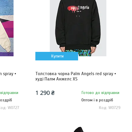
Купити
 spray •
Толстовка чорна Palm Angels red spray •
худі Палм Анжелс XS
1 290 ₴
 відправки
Готово до відправки
роздріб
Оптом і в роздріб
W0727
W0729