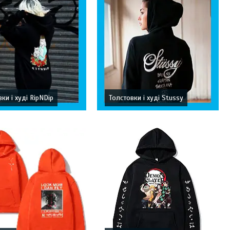
ки і худі RipNDip
Толстовки і худі Stussy