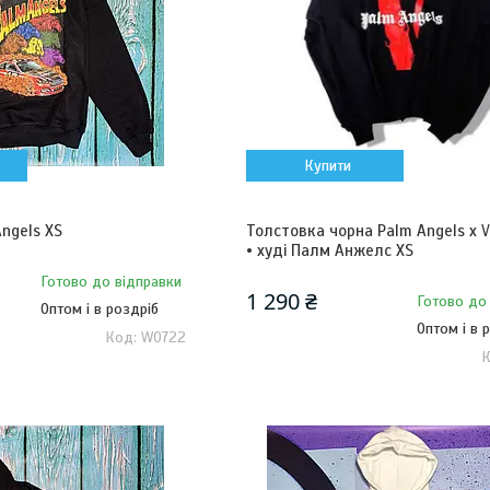
Купити
ngels XS
Толстовка чорна Palm Angels x V
• худі Палм Анжелс XS
Готово до відправки
1 290 ₴
Готово до
Оптом і в роздріб
Оптом і в 
W0722