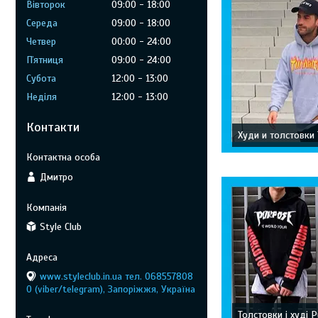
Вівторок
09:00
18:00
Середа
09:00
18:00
Четвер
00:00
24:00
Пʼятниця
09:00
24:00
Субота
12:00
13:00
Неділя
12:00
13:00
Контакти
Худи и толстовки 
Дмитро
Style Club
www.styleclub.in.ua тел. 068557808
0 (viber/telegram), Запоріжжя, Україна
Толстовки і худі 