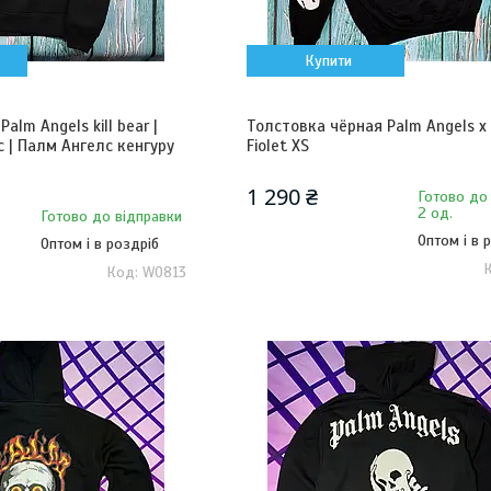
Купити
alm Angels kill bear |
Толстовка чёрная Palm Angels x 
 | Палм Ангелс кенгуру
Fiolet XS
1 290 ₴
Готово до
2 од.
Готово до відправки
Оптом і в 
Оптом і в роздріб
W0813