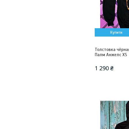
Купити
Толстовка чёрная
Палм Анжелс XS
1 290 ₴