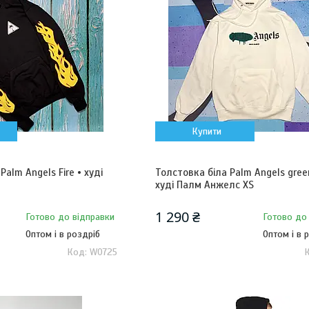
Купити
alm Angels Fire • худі
Толстовка біла Palm Angels green
худі Палм Анжелс XS
1 290 ₴
Готово до відправки
Готово до
Оптом і в роздріб
Оптом і в 
W0725