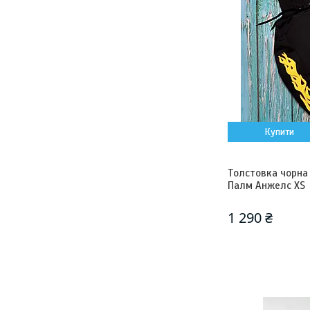
Купити
Толстовка чорна P
Палм Анжелс XS
1 290 ₴