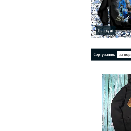
Реп худі