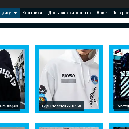
одягу
Контакти
Доставка та оплата
Нове
Поверне
Palm Angels
Худі і толстовки NASA
Толстов