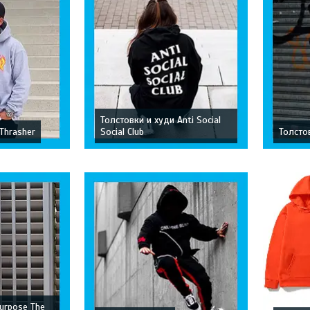
Толстовки и худи Anti Social
Thrasher
Social Club
Толстов
Purpose The