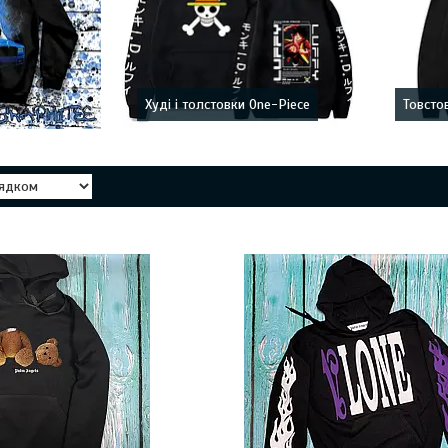
Худі і толстовки One-Piece
Товстов