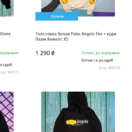
Купити
Vlone
Толстовка белая Palm Angels Fire • худи
Палм Анжелс XS
1 290 ₴
 відправки
Готово до відправки
Оптом і в роздріб
роздріб
W0726
W0721