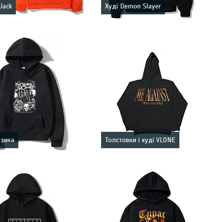
Jack
Худі Demon Slayer
узика
Толстовки і худі VLONE