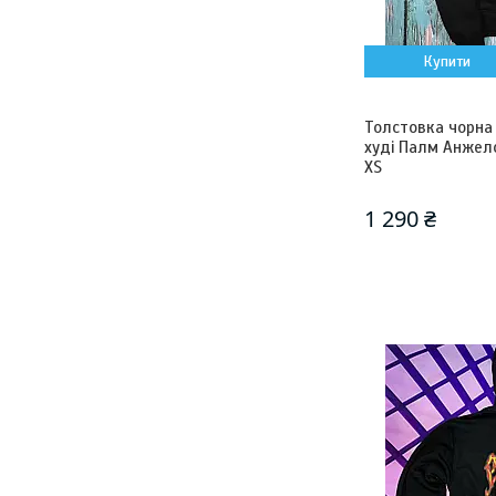
Купити
Толстовка чорна P
худі Палм Анжелс
XS
1 290 ₴