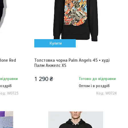
Купити
lone Red
Толстовка чорна Palm Angels 45 • худі
Палм Анжелс XS
1 290 ₴
 відправки
Готово до відправки
роздріб
Оптом і в роздріб
W0723
W0724