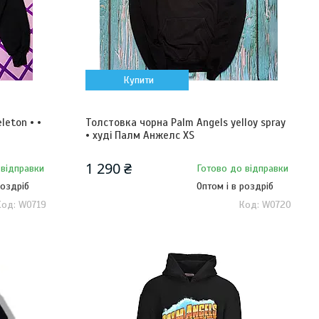
Купити
leton • •
Толстовка чорна Palm Angels yelloy spray
• худі Палм Анжелс XS
1 290 ₴
 відправки
Готово до відправки
роздріб
Оптом і в роздріб
W0719
W0720