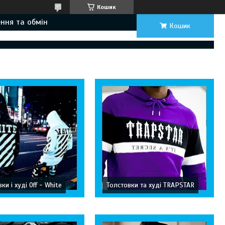
Кошик
ння та обмін
Кошик
ки і худі Off - White
Толстовки та худі TRAPSTAR