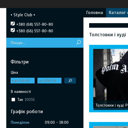
Головна
Каталог 
• Style Club •
+380 (68) 557-80-80
+380 (66) 557-80-80
Толстовки і худі
Фільтри
Ціна
В наявності
Так
10016
Толстовки і худі 
Графік роботи
Понеділок
09:00
18:00