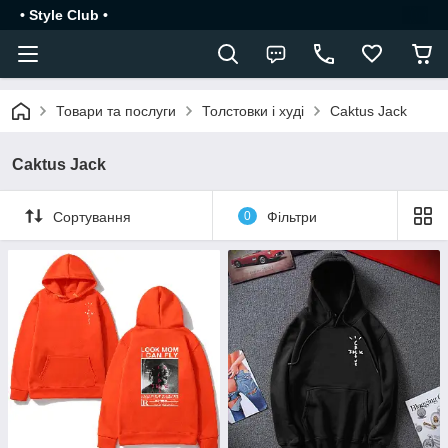
• Style Club •
Товари та послуги
Толстовки і худі
Caktus Jack
Caktus Jack
Сортування
0
Фільтри