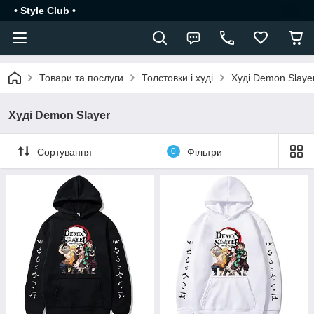
• Style Club •
Товари та послуги
Толстовки і худі
Худі Demon Slaye
Худі Demon Slayer
Сортування
0
Фільтри