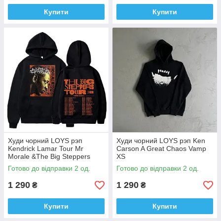
Купити
Купити
Худи чорний LOYS рэп
Худи чорний LOYS рэп Ken
Kendrick Lamar Tour Mr
Carson A Great Chaos Vamp
Morale &The Big Steppers
XS
2022 XS
Готово до відправки 2 од.
Готово до відправки 2 од.
1 290
1 290
₴
₴
Купити
Купити