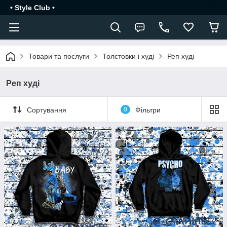
• Style Club •
Товари та послуги
Толстовки і худі
Реп худі
Реп худі
Сортування
0
Фільтри