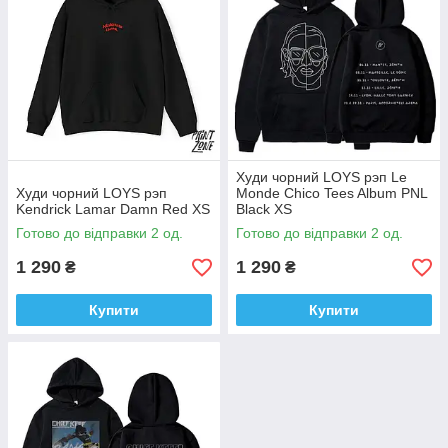
Худи чорний LOYS рэп Le
Худи чорний LOYS рэп
Monde Chico Tees Album PNL
Kendrick Lamar Damn Red XS
Black XS
Готово до відправки 2 од.
Готово до відправки 2 од.
1 290
1 290
₴
₴
Купити
Купити