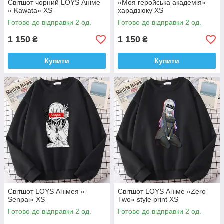
Світшот чорний LOYS Аніме
«Моя геройська академія»
« Kawata» XS
харадзюку XS
Готово до відправки 2 од.
Готово до відправки 2 од.
1 150
1 150
₴
₴
Купити
Купити
Світшот LOYS Анімея «
Світшот LOYS Аніме «Zero
Senpai» XS
Two» style print XS
Готово до відправки 2 од.
Готово до відправки 2 од.