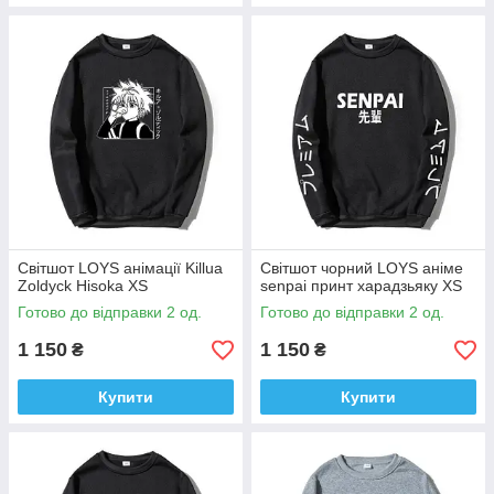
Світшот LOYS анімації Killua
Світшот чорний LOYS аніме
Zoldyck Hisoka XS
senpai принт харадзьяку XS
Готово до відправки 2 од.
Готово до відправки 2 од.
1 150
1 150
₴
₴
Купити
Купити