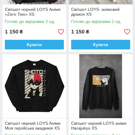
Світшот чорний LOYS Аніме
Світшот LOYS- анімовий
«Zero Two» XS
дракон XS
Готово до відправки 2 од.
Готово до відправки 2 од.
1 150
1 150
₴
₴
Купити
Купити
Світшот черний LOYS Аніме
Світшот чорний LOYS аніме
Моя геройська академія XS
Harajukyu XS