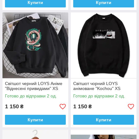
Купити
Купити
Світшот черний LOYS Аніме
Світшот чорний LOYS
"Віднесені привидами" XS
анімоване "Kochou" XS
Готово до відправки 2 од.
Готово до відправки 2 од.
1 150
1 150
₴
₴
Купити
Купити