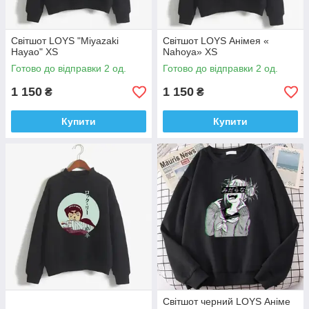
Світшот LOYS "Miyazaki
Світшот LOYS Анімея «
Hayao" XS
Nahoya» XS
Готово до відправки 2 од.
Готово до відправки 2 од.
1 150
1 150
₴
₴
Купити
Купити
Світшот черний LOYS Аніме