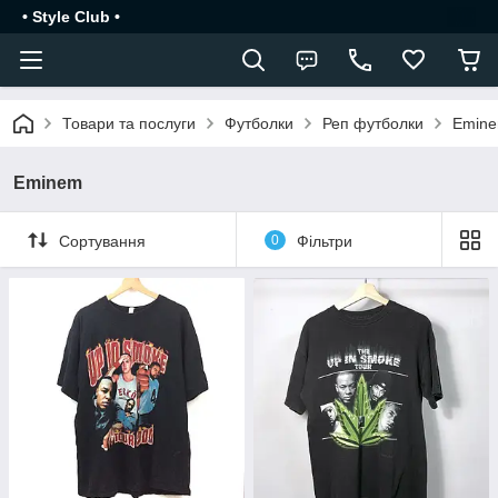
• Style Club •
Товари та послуги
Футболки
Реп футболки
Emin
Eminem
Сортування
0
Фільтри