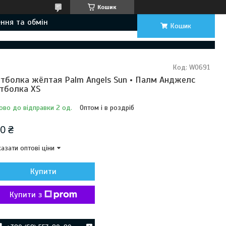
Кошик
ння та обмін
Кошик
Код:
W0691
тболка жёлтая Palm Angels Sun • Палм Анджелс
тболка XS
ово до відправки 2 од.
Оптом і в роздріб
0 ₴
азати оптові ціни
Купити
Купити з