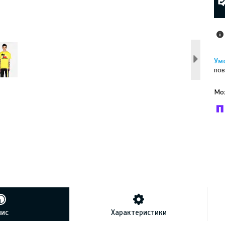
пов
У к
буд
пис
Характеристики