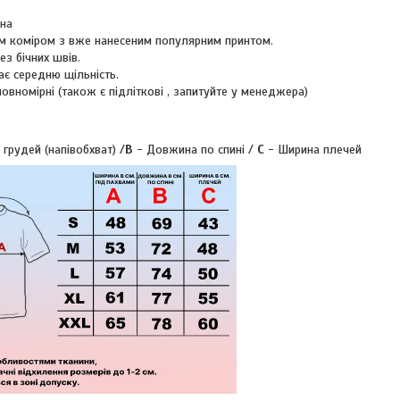
вна
м коміром з вже нанесеним популярним принтом.
ез бічних швів.
ає середню щільність.
повномірні (також є підліткові , запитуйте у менеджера)
 грудей (напівобхват) /
B
- Довжина по спині /
C
- Ширина плечей