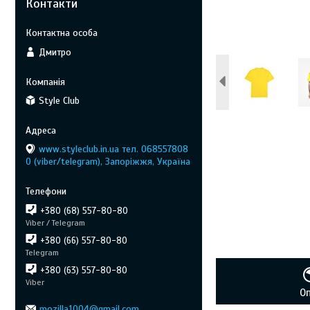
Контакти
Дмитро
Style Club
www.styleclub.in.ua тел. 068557808
0 (viber/telegram), Запоріжжя, Україна
+380 (68) 557-80-80
Viber / Telegram
+380 (66) 557-80-80
Telegram
+380 (63) 557-80-80
Viber
О
mozilla1004@gmail.com