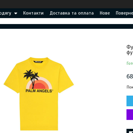
одягу
Контакти
Доставка та оплата
Нове
Поверне
Фу
фу
Гот
68
Пок