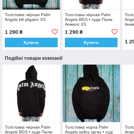
Толстовка чёрная Palm
Толстовка чёрная Palm
Толс
Angels kill aligator XS
Angels BGS • худи Палм
Ange
Анжелс XS
Анже
кенг
1 290
1 290
₴
₴
1 2
Купити
Купити
Подібні товари компанії
Толстовка чёрная Palm
Толстовка чорна Palm
Толс
Angels BGS • худи Палм
Angels yelloy spray • худі
Ange