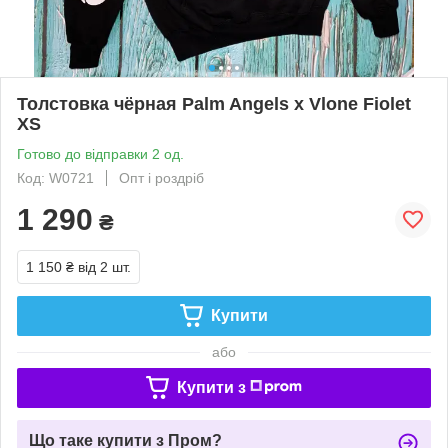
Толстовка чёрная Palm Angels x Vlone Fiolet
XS
Готово до відправки 2 од.
Код: W0721
Опт і роздріб
1 290
₴
1 150 ₴
від 2 шт.
Купити
або
Купити з
Що таке купити з Пром?