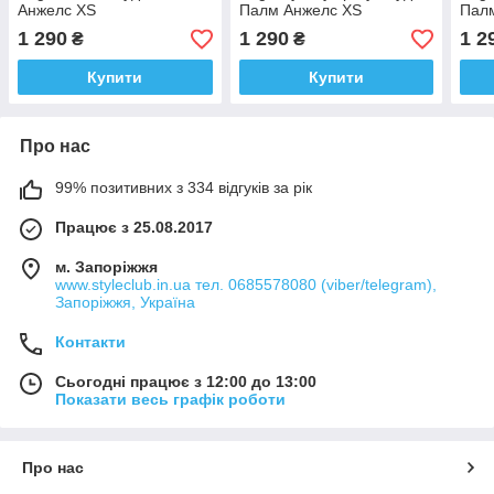
Анжелс XS
Палм Анжелс XS
Пал
1 290
1 290
1 2
₴
₴
Купити
Купити
Про нас
99% позитивних з 334 відгуків за рік
Працює з 25.08.2017
м. Запоріжжя
www.styleclub.in.ua тел. 0685578080 (viber/telegram),
Запоріжжя, Україна
Контакти
Сьогодні працює з 12:00 до 13:00
Показати весь графік роботи
Про нас