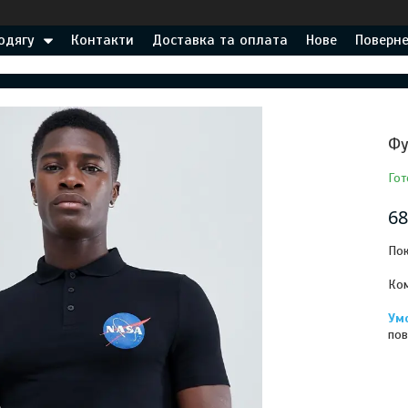
одягу
Контакти
Доставка та оплата
Нове
Поверне
Фу
Гот
68
Пок
Ком
пов