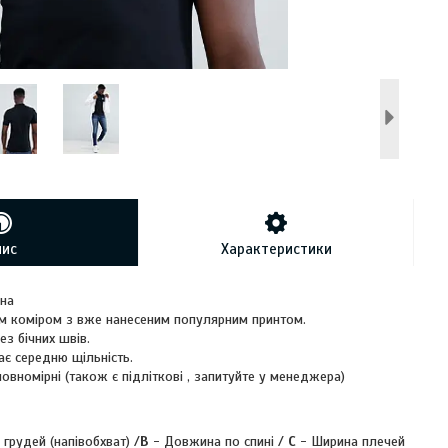
пис
Характеристики
вна
м коміром з вже нанесеним популярним принтом.
ез бічних швів.
ає середню щільність.
повномірні (також є підліткові , запитуйте у менеджера)
 грудей (напівобхват) /
B
- Довжина по спині /
C
- Ширина плечей