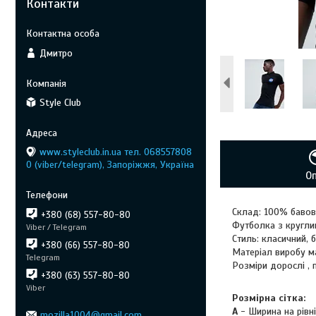
Контакти
Дмитро
Style Club
www.styleclub.in.ua тел. 068557808
0 (viber/telegram), Запоріжжя, Україна
О
Склад: 100% баво
+380 (68) 557-80-80
Футболка з кругли
Viber / Telegram
Стиль: класичний, б
+380 (66) 557-80-80
Матеріал виробу м
Telegram
Розміри дорослі , 
+380 (63) 557-80-80
Viber
Розмірна сітка:
A
- Ширина на рівні
mozilla1004@gmail.com