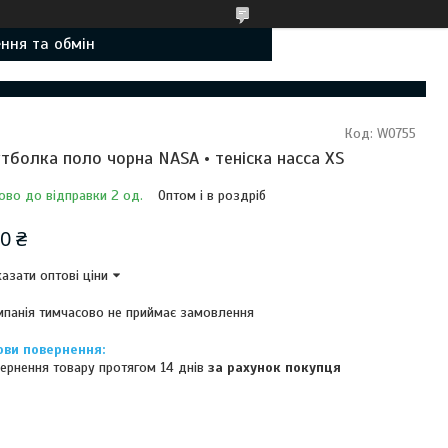
ння та обмін
Код:
W0755
тболка поло чорна NASA • теніска насса XS
ово до відправки 2 од.
Оптом і в роздріб
0 ₴
азати оптові ціни
панія тимчасово не приймає замовлення
ернення товару протягом 14 днів
за рахунок покупця