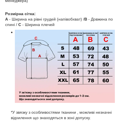
менеджера)
Розмірна сітка:
A
- Ширина на рівні грудей (напівобхват) /
B
- Довжина по
спині /
C
- Ширина плечей
*У звязку з особливостями тканини , можливі незначні
відхилення що знаходяться в зоні допуску.