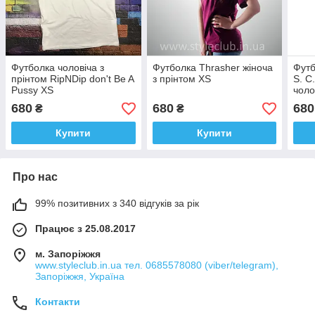
Футболка чоловіча з
Футболка Thrasher жіноча
Футб
прінтом RipNDip don't Be A
з прінтом XS
S. C.
Pussy XS
чоло
680
680
680
₴
₴
Купити
Купити
Про нас
99% позитивних з 340 відгуків за рік
Працює з 25.08.2017
м. Запоріжжя
www.styleclub.in.ua тел. 0685578080 (viber/telegram),
Запоріжжя, Україна
Контакти