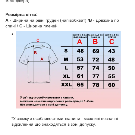
менеджера)
Розмірна сітка:
A
- Ширина на рівні грудей (напівобхват) /
B
- Довжина по
спині /
C
- Ширина плечей
*У звязку з особливостями тканини , можливі незначні
відхилення що знаходяться в зоні допуску.