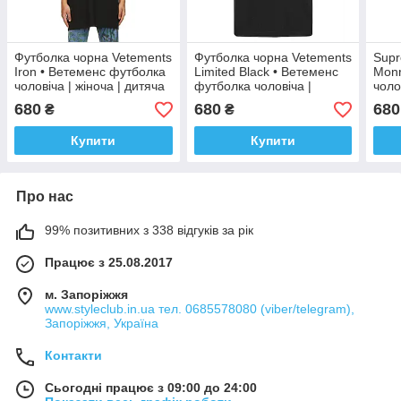
Футболка чорна Vetements
Футболка чорна Vetements
Supr
Iron • Ветеменс футболка
Limited Black • Ветеменс
Monr
чоловіча | жіноча | дитяча
футболка чоловіча |
чоло
XS
жіноча | дитяча XS
Бірк
680
680
680
₴
₴
Купити
Купити
Про нас
99% позитивних з 338 відгуків за рік
Працює з 25.08.2017
м. Запоріжжя
www.styleclub.in.ua тел. 0685578080 (viber/telegram),
Запоріжжя, Україна
Контакти
Сьогодні працює з 09:00 до 24:00