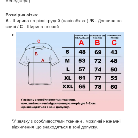
менеджера)
Розмірна сітка:
A
- Ширина на рівні грудей (напівобхват) /
B
- Довжина по
спині /
C
- Ширина плечей
*У звязку з особливостями тканини , можливі незначні
відхилення що знаходяться в зоні допуску.