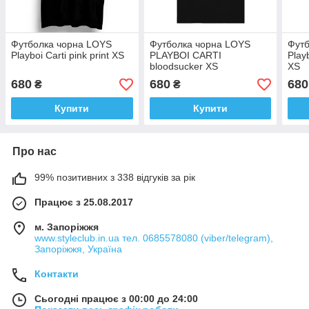
Футболка чорна LOYS
Футболка чорна LOYS
Футб
Playboi Carti pink print XS
PLAYBOI CARTI
Play
bloodsucker XS
XS
680
680
680
₴
₴
Купити
Купити
Про нас
99% позитивних з 338 відгуків за рік
Працює з 25.08.2017
м. Запоріжжя
www.styleclub.in.ua тел. 0685578080 (viber/telegram),
Запоріжжя, Україна
Контакти
Сьогодні працює з 00:00 до 24:00