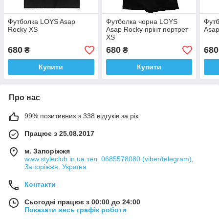
Футболка LOYS Asap
Футболка чорна LOYS
Футб
Rocky XS
Asap Rocky прінт портрет
Asap
XS
680
680
680
₴
₴
Купити
Купити
Про нас
99% позитивних з 338 відгуків за рік
Працює з 25.08.2017
м. Запоріжжя
www.styleclub.in.ua тел. 0685578080 (viber/telegram),
Запоріжжя, Україна
Контакти
Сьогодні працює з 00:00 до 24:00
Показати весь графік роботи