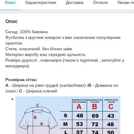
Опис
Характеристики
Доставка
Оплата
Умови п
Опис
Склад: 100% бавовна
Футболка з круглим коміром з вже нанесеним популярним
принтом.
Стиль: класичний, без бічних швів.
Матеріал виробу має середню щільність.
Розміри дорослі , повномірні (також є підліткові , запитуйте у
менеджера)
Розмірна сітка:
A
- Ширина на рівні грудей (напівобхват) /
B
- Довжина по
спині /
C
- Ширина плечей