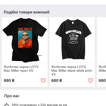
Подібні товари компанії
Футболка чорна LOYS
Футболка чорна LOYS
Футб
Mac Miller прінт XS
Mac Miller black white print
Mille
XS
680
680
680
₴
₴
Про нас
99% позитивних з 334 відгуків за рік