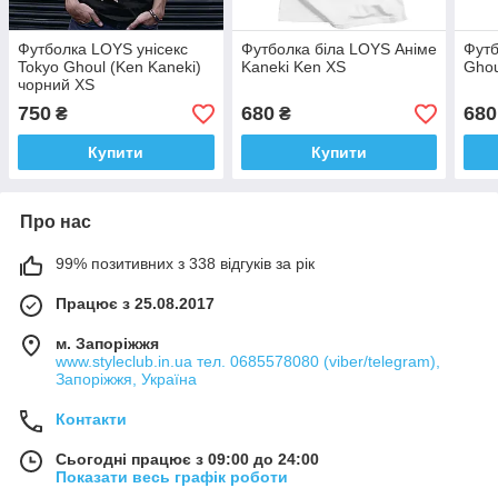
Футболка LOYS унісекс
Футболка біла LOYS Аніме
Футб
Tokyo Ghoul (Ken Kaneki)
Kaneki Ken XS
Ghou
чорний XS
750
680
680
₴
₴
Купити
Купити
Про нас
99% позитивних з 338 відгуків за рік
Працює з 25.08.2017
м. Запоріжжя
www.styleclub.in.ua тел. 0685578080 (viber/telegram),
Запоріжжя, Україна
Контакти
Сьогодні працює з 09:00 до 24:00
Показати весь графік роботи