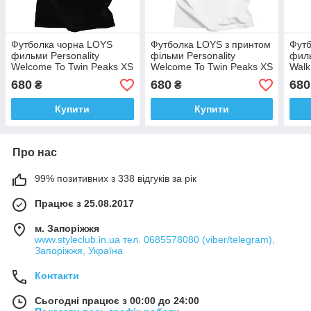
Футболка чорна LOYS
Футболка LOYS з принтом
Футб
фильми Personality
фільми Personality
филь
Welcome To Twin Peaks XS
Welcome To Twin Peaks XS
Walk
XS
680
680
680
₴
₴
Купити
Купити
Про нас
99% позитивних з 338 відгуків за рік
Працює з 25.08.2017
м. Запоріжжя
www.styleclub.in.ua тел. 0685578080 (viber/telegram),
Запоріжжя, Україна
Контакти
Сьогодні працює з 00:00 до 24:00