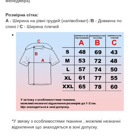
менеджера)
Розмірна сітка:
A
- Ширина на рівні грудей (напівобхват) /
B
- Довжина по
спині /
C
- Ширина плечей
*У звязку з особливостями тканини , можливі незначні
відхилення що знаходяться в зоні допуску.