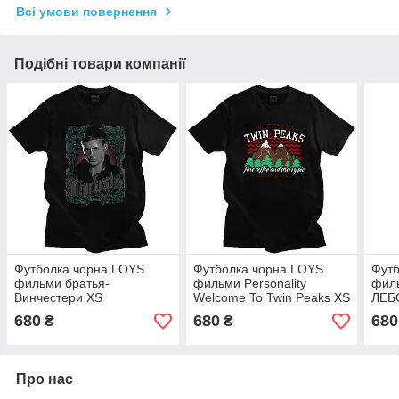
Всі умови повернення
Подібні товари компанії
Футболка чорна LOYS
Футболка чорна LOYS
Футб
фильми братья-
фильми Personality
фил
Винчестери XS
Welcome To Twin Peaks XS
ЛЕБ
680
680
680
₴
₴
Про нас