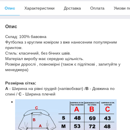
Опис
Характеристики
Доставка
Оплата
Умови п
Опис
Склад: 100% бавовна
Футболка з круглим коміром з вже нанесеним популярним
принтом.
Стиль: класичний, без бічних швів.
Матеріал виробу має середню щільність.
Розміри дорослі , повномірні (також є підліткові , запитуйте у
менеджера)
Розмірна сітка:
A
- Ширина на рівні грудей (напівобхват) /
B
- Довжина по
спині /
C
- Ширина плечей