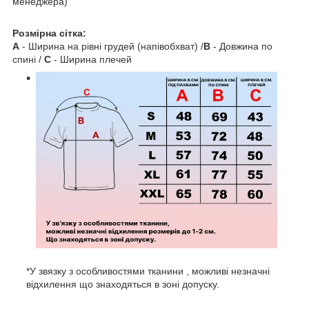
менеджера)
Розмірна сітка:
A
- Ширина на рівні грудей (напівобхват) /
B
- Довжина по
спині /
C
- Ширина плечей
*У звязку з особливостями тканини , можливі незначні
відхилення що знаходяться в зоні допуску.