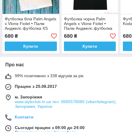
Футболка біла Palm Angels
Футболка чорна Palm
Футб
x Vlone Fiolet • Палм
Angels x Vlone Fiolet •
Koda
Анджелс футболка XS
Палм Анджелс футболка
XS
680
680
680
₴
₴
Купити
Купити
Про нас
99% позитивних з 338 відгуків за рік
Працює з 25.08.2017
м. Запоріжжя
www.styleclub.in.ua тел. 0685578080 (viber/telegram),
Запоріжжя, Україна
Контакти
Сьогодні працює з 09:00 до 24:00