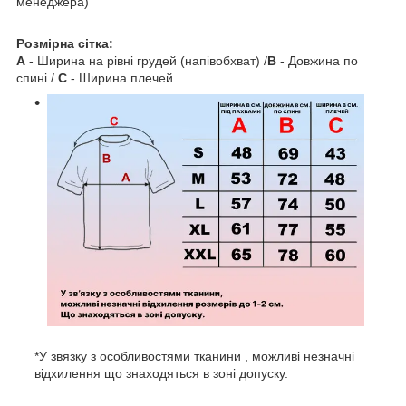
менеджера)
Розмірна сітка:
A
- Ширина на рівні грудей (напівобхват) /
B
- Довжина по
спині /
C
- Ширина плечей
*У звязку з особливостями тканини , можливі незначні
відхилення що знаходяться в зоні допуску.