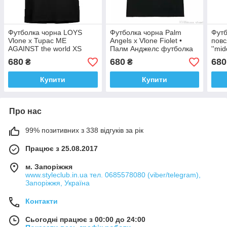
Футболка чорна LOYS
Футболка чорна Palm
Фут
Vlone x Tupac ME
Angels x Vlone Fiolet •
повс
AGAINST the world XS
Палм Анджелс футболка
''mid
XS
Vint
680
680
680
₴
₴
Купити
Купити
Про нас
99% позитивних з 338 відгуків за рік
Працює з 25.08.2017
м. Запоріжжя
www.styleclub.in.ua тел. 0685578080 (viber/telegram),
Запоріжжя, Україна
Контакти
Сьогодні працює з 00:00 до 24:00