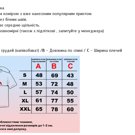
вна
м коміром з вже нанесеним популярним принтом.
ез бічних швів.
ає середню щільність.
повномірні (також є підліткові , запитуйте у менеджера)
 грудей (напівобхват) /
B
- Довжина по спині /
C
- Ширина плечей