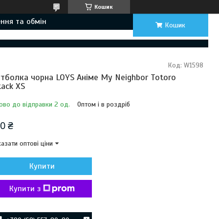
Кошик
ння та обмін
Кошик
Код:
W1598
тболка чорна LOYS Аніме My Neighbor Totoro
tack XS
ово до відправки 2 од.
Оптом і в роздріб
0 ₴
азати оптові ціни
Купити
Купити з