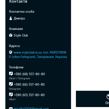
Контакти
Дмитро
Style Club
www.styleclub.in.ua тел. 068557808
0 (viber/telegram), Запоріжжя, Україна
+380 (68) 557-80-80
Viber / Telegram
+380 (66) 557-80-80
Telegram
+380 (63) 557-80-80
Viber
О
mozilla1004@gmail.com