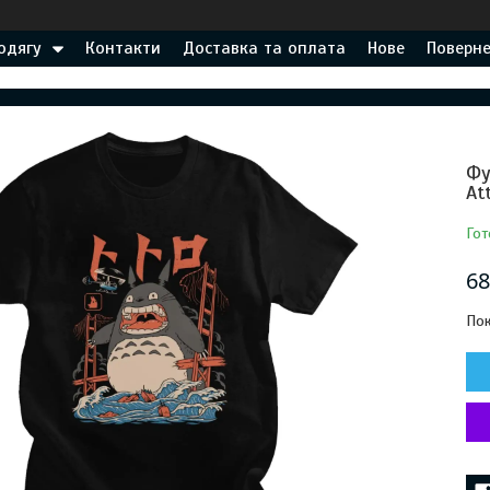
одягу
Контакти
Доставка та оплата
Нове
Поверне
Фу
At
Гот
68
Пок