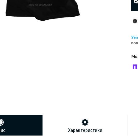
пов
У к
буд
пис
Характеристики