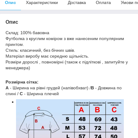
Опис
Характеристики
Доставка
Оплата
Умови п
Опис
Склад: 100% бавовна
Футболка з круглим коміром з вже нанесеним популярним
принтом.
Стиль: класичний, без бічних швів.
Матеріал виробу має середню щільність.
Розміри дорослі , повномірні (також є підліткові , запитуйте у
менеджера)
Розмірна сітка:
A
- Ширина на рівні грудей (напівобхват) /
B
- Довжина по
спині /
C
- Ширина плечей