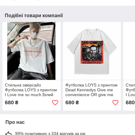
Подібні товари компанії
Cтильна оверсайз
Футболка LOYS з принтом
Cтил
Футболка LOYS з принтом
Dead Kennedys Give me
Футб
I Love me so much Білий
convenience OR give me
I Lo
XS
death Білий XS
XS
680
680
680
₴
₴
Про нас
99% позитивних з 334 відгуків за рік