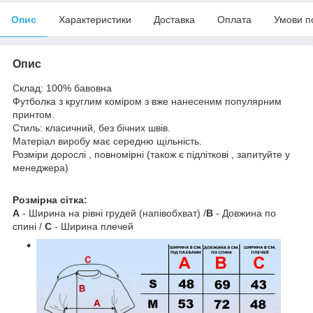
Опис
Характеристики
Доставка
Оплата
Умови п
Опис
Склад: 100% бавовна
Футболка з круглим коміром з вже нанесеним популярним
принтом.
Стиль: класичний, без бічних швів.
Матеріал виробу має середню щільність.
Розміри дорослі , повномірні (також є підліткові , запитуйте у
менеджера)
Розмірна сітка:
A
- Ширина на рівні грудей (напівобхват) /
B
- Довжина по
спині /
C
- Ширина плечей