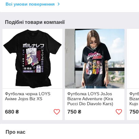
Всі умови повернення
Подібні товари компанії
Футболка чорна LOYS
Футболка LOYS JoJos
Футб
Аніме Jojos Biz XS
Bizarre Adventure (Kira
Biza
Pucci Dio Diavolo Kars)
Kujo
чорний XS
680
750
750
₴
₴
Про нас