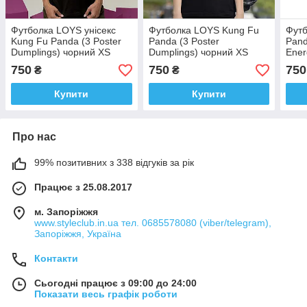
Футболка LOYS унісекс
Футболка LOYS Kung Fu
Футб
Kung Fu Panda (3 Poster
Panda (3 Poster
Pand
Dumplings) чорний XS
Dumplings) чорний XS
Ener
750
750
750
₴
₴
Купити
Купити
Про нас
99% позитивних з 338 відгуків за рік
Працює з 25.08.2017
м. Запоріжжя
www.styleclub.in.ua тел. 0685578080 (viber/telegram),
Запоріжжя, Україна
Контакти
Сьогодні працює з 09:00 до 24:00
Показати весь графік роботи