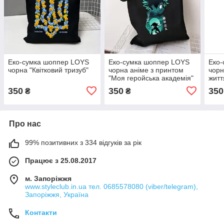
Еко-сумка шоппер LOYS
Еко-сумка шоппер LOYS
Еко
чорна "Квітковий тризуб"
чорна аніме з принтом
чорн
"Моя геройська академія"
житт
350
350
350
₴
₴
Про нас
99% позитивних з 334 відгуків за рік
Працює з 25.08.2017
м. Запоріжжя
www.styleclub.in.ua тел. 0685578080 (viber/telegram),
Запоріжжя, Україна
Контакти