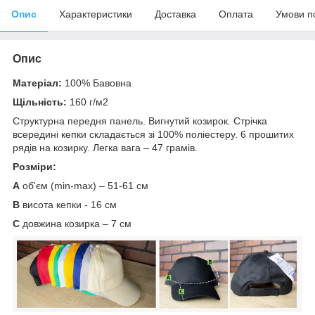
Опис
Характеристики
Доставка
Оплата
Умови п
Опис
Матеріал:
100% Бавовна
Щільність:
160 г/м2
Структурна передня панель. Вигнутий козирок. Стрічка
всередині кепки складається зі 100% поліестеру. 6 прошитих
рядів на козирку. Легка вага – 47 грамів.
Розміри:
А
об'єм (min-max) – 51-61 см
B
висота кепки - 16 см
C
довжина козирка – 7 см