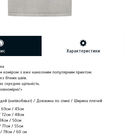
пис
Характеристики
вна
м коміром з вже нанесеним популярним принтом.
ез бічних швів.
ає середню щільність.
повномірні/>
удей (напівобхват) / Довжина по спині / Ширина плечей
/ 69cм / 43см
/ 72см / 48cм
 74см / 50см
/ 77см / 55см
 / 78см / 60 см