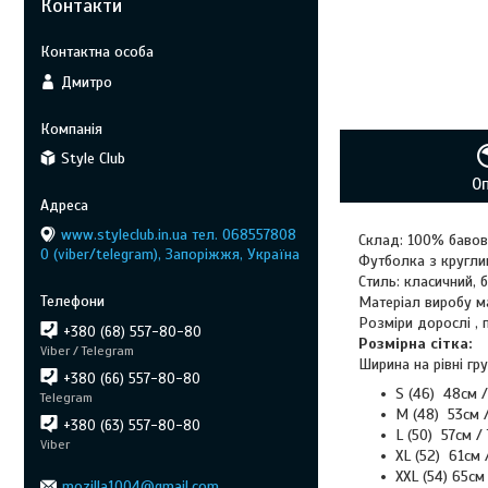
Контакти
Дмитро
Style Club
О
www.styleclub.in.ua тел. 068557808
Склад: 100% баво
0 (viber/telegram), Запоріжжя, Україна
Футболка з кругли
Стиль: класичний, б
Матеріал виробу м
Розміри дорослі , 
+380 (68) 557-80-80
Розмірна сітка:
Viber / Telegram
Ширина на рівні гр
+380 (66) 557-80-80
S (46) 48cм 
Telegram
M (48) 53см 
+380 (63) 557-80-80
L (50) 57см /
Viber
ХL (52) 61см 
ХХL (54) 65см
mozilla1004@gmail.com