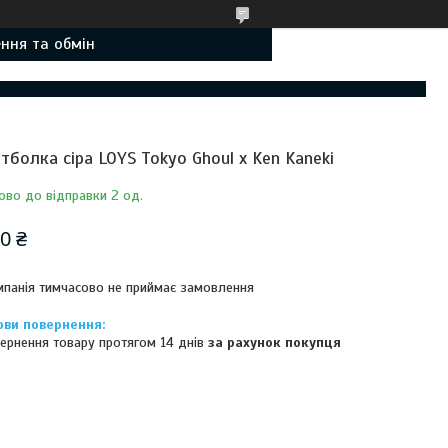
ння та обмін
тболка сіра LOYS Tokyo Ghoul x Ken Kaneki
ово до відправки 2 од.
0 ₴
панія тимчасово не приймає замовлення
ернення товару протягом 14 днів
за рахунок покупця