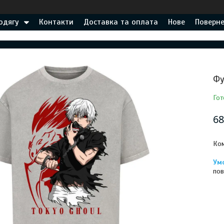
одягу
Контакти
Доставка та оплата
Нове
Поверне
Фу
Гот
68
Ком
пов