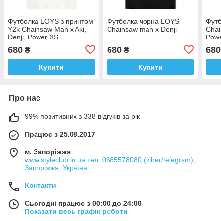
Футболка LOYS з принтом
Футболка чорна LOYS
Футб
Y2k Chainsaw Man x Aki,
Chainsaw man x Denji
Chai
Denji, Power XS
Pow
680
680
680
₴
₴
Купити
Купити
Про нас
99% позитивних з 338 відгуків за рік
Працює з 25.08.2017
м. Запоріжжя
www.styleclub.in.ua тел. 0685578080 (viber/telegram),
Запоріжжя, Україна
Контакти
Сьогодні працює з 00:00 до 24:00
Показати весь графік роботи