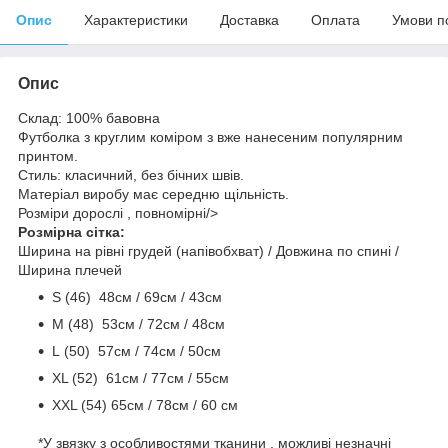
Опис
Характеристики
Доставка
Оплата
Умови п
Опис
Склад: 100% бавовна
Футболка з круглим коміром з вже нанесеним популярним
принтом.
Стиль: класичний, без бічних швів.
Матеріал виробу має середню щільність.
Розміри дорослі , повномірні/>
Розмірна сітка:
Ширина на рівні грудей (напівобхват) / Довжина по спині /
Ширина плечей
S (46) 48cм / 69cм / 43см
M (48) 53см / 72см / 48cм
L (50) 57см / 74см / 50см
ХL (52) 61см / 77см / 55см
ХХL (54) 65см / 78см / 60 см
*У звязку з особливостями тканини , можливі незначні