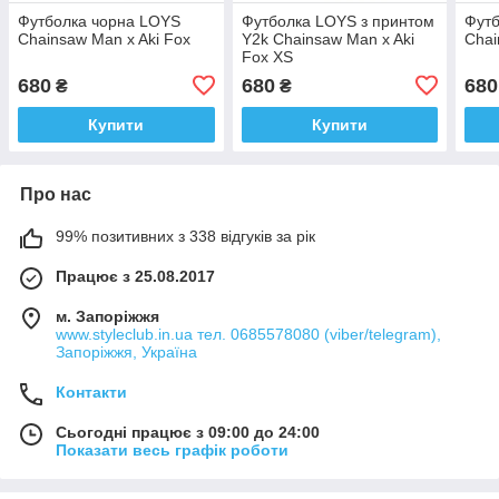
Футболка чорна LOYS
Футболка LOYS з принтом
Футб
Chainsaw Man x Aki Fox
Y2k Chainsaw Man x Aki
Chai
Fox XS
680
680
680
₴
₴
Купити
Купити
Про нас
99% позитивних з 338 відгуків за рік
Працює з 25.08.2017
м. Запоріжжя
www.styleclub.in.ua тел. 0685578080 (viber/telegram),
Запоріжжя, Україна
Контакти
Сьогодні працює з 09:00 до 24:00
Показати весь графік роботи