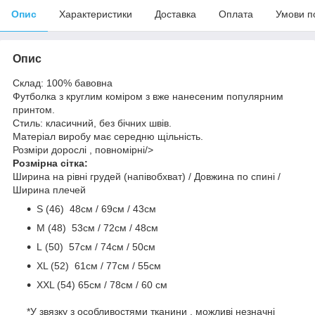
Опис
Характеристики
Доставка
Оплата
Умови п
Опис
Склад: 100% бавовна
Футболка з круглим коміром з вже нанесеним популярним
принтом.
Стиль: класичний, без бічних швів.
Матеріал виробу має середню щільність.
Розміри дорослі , повномірні/>
Розмірна сітка:
Ширина на рівні грудей (напівобхват) / Довжина по спині /
Ширина плечей
S (46) 48cм / 69cм / 43см
M (48) 53см / 72см / 48cм
L (50) 57см / 74см / 50см
ХL (52) 61см / 77см / 55см
ХХL (54) 65см / 78см / 60 см
*У звязку з особливостями тканини , можливі незначні