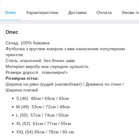
Опис
Характеристики
Доставка
Оплата
Умови п
Опис
Склад: 100% бавовна
Футболка з круглим коміром з вже нанесеним популярним
принтом.
Стиль: класичний, без бічних швів.
Матеріал виробу має середню щільність.
Розміри дорослі , повномірні/>
Розмірна сітка:
Ширина на рівні грудей (напівобхват) / Довжина по спині /
Ширина плечей
S (46) 48cм / 69cм / 43см
M (48) 53см / 72см / 48cм
L (50) 57см / 74см / 50см
ХL (52) 61см / 77см / 55см
ХХL (54) 65см / 78см / 60 см