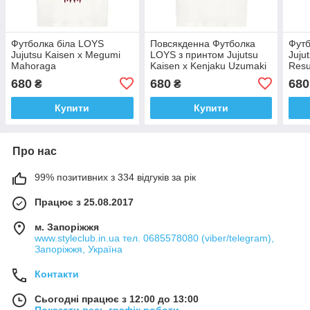
Футболка біла LOYS
Повсякденна Футболка
Футб
Jujutsu Kaisen x Megumi
LOYS з принтом Jujutsu
Jujut
Mahoraga
Kaisen x Kenjaku Uzumaki
Resu
XS
680
680
680
₴
₴
Купити
Купити
Про нас
99% позитивних з 334 відгуків за рік
Працює з 25.08.2017
м. Запоріжжя
www.styleclub.in.ua тел. 0685578080 (viber/telegram),
Запоріжжя, Україна
Контакти
Сьогодні працює з 12:00 до 13:00
Показати весь графік роботи