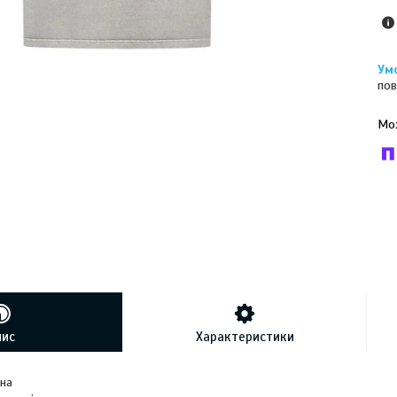
пов
У к
буд
пис
Характеристики
вна