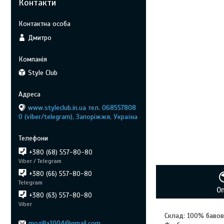
Контакти
Дмитро
Style Club
www.styleclub.in.ua тел. 068557808
0 (viber/telegram), Запоріжжя, Україна
+380 (68) 557-80-80
Viber / Telegram
+380 (66) 557-80-80
Telegram
О
+380 (63) 557-80-80
Viber
Склад: 100% баво
mozilla1004@gmail.com