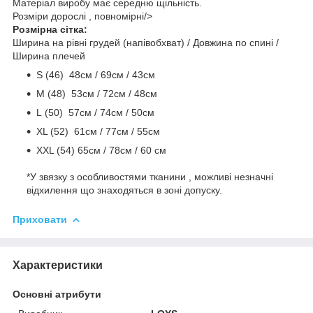
Матеріал виробу має середню щільність.
Розміри дорослі , повномірні/>
Розмірна сітка:
Ширина на рівні грудей (напівобхват) / Довжина по спині /
Ширина плечей
S (46) 48cм / 69cм / 43см
M (48) 53см / 72см / 48cм
L (50) 57см / 74см / 50см
ХL (52) 61см / 77см / 55см
ХХL (54) 65см / 78см / 60 см
*У звязку з особливостями тканини , можливі незначні
відхилення що знаходяться в зоні допуску.
Приховати
Характеристики
Основні атрибути