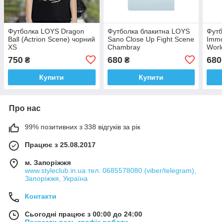
Футболка LOYS Dragon
Футболка блакитна LOYS
Футб
Ball (Actrion Scene) чорний
Sano Close Up Fight Scene
Immo
XS
Chambray
Worl
750
680
680
₴
₴
Купити
Купити
Про нас
99% позитивних з 338 відгуків за рік
Працює з 25.08.2017
м. Запоріжжя
www.styleclub.in.ua тел. 0685578080 (viber/telegram),
Запоріжжя, Україна
Контакти
Сьогодні працює з 00:00 до 24:00
Показати весь графік роботи