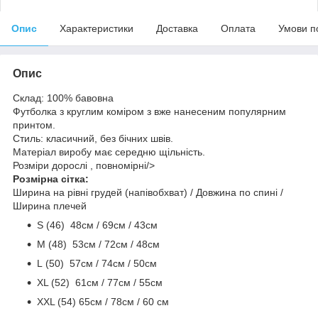
Опис
Характеристики
Доставка
Оплата
Умови п
Опис
Склад: 100% бавовна
Футболка з круглим коміром з вже нанесеним популярним
принтом.
Стиль: класичний, без бічних швів.
Матеріал виробу має середню щільність.
Розміри дорослі , повномірні/>
Розмірна сітка:
Ширина на рівні грудей (напівобхват) / Довжина по спині /
Ширина плечей
S (46) 48cм / 69cм / 43см
M (48) 53см / 72см / 48cм
L (50) 57см / 74см / 50см
ХL (52) 61см / 77см / 55см
ХХL (54) 65см / 78см / 60 см