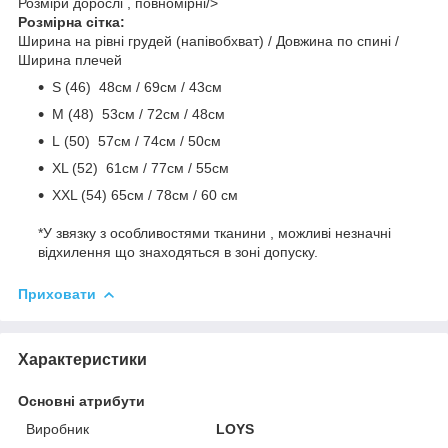
Розміри дорослі , повномірні/>
Розмірна сітка:
Ширина на рівні грудей (напівобхват) / Довжина по спині /
Ширина плечей
S (46) 48cм / 69cм / 43см
M (48) 53см / 72см / 48cм
L (50) 57см / 74см / 50см
ХL (52) 61см / 77см / 55см
ХХL (54) 65см / 78см / 60 см
*У звязку з особливостями тканини , можливі незначні
відхилення що знаходяться в зоні допуску.
Приховати
Характеристики
Основні атрибути
Виробник
LOYS