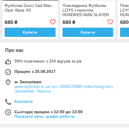
Футболка Gucci Sad Man.
Повсякденна Футболка
Повс
Ориг бірка XS
LOYS з принтом
LOYS
HUNDRED MAN SLAYER
HUN
XS
XS
680
680
680
₴
₴
Купити
Купити
Про нас
99% позитивних з 334 відгуків за рік
Працює з 25.08.2017
м. Запоріжжя
www.styleclub.in.ua тел. 0685578080 (viber/telegram),
Запоріжжя, Україна
Контакти
Сьогодні працює з 12:00 до 13:00
Показати весь графік роботи