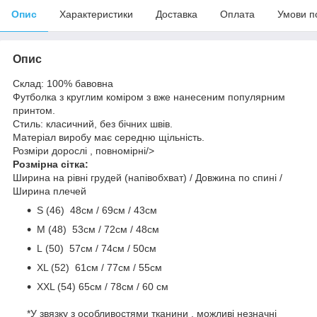
Опис
Характеристики
Доставка
Оплата
Умови п
Опис
Склад: 100% бавовна
Футболка з круглим коміром з вже нанесеним популярним
принтом.
Стиль: класичний, без бічних швів.
Матеріал виробу має середню щільність.
Розміри дорослі , повномірні/>
Розмірна сітка:
Ширина на рівні грудей (напівобхват) / Довжина по спині /
Ширина плечей
S (46) 48cм / 69cм / 43см
M (48) 53см / 72см / 48cм
L (50) 57см / 74см / 50см
ХL (52) 61см / 77см / 55см
ХХL (54) 65см / 78см / 60 см
*У звязку з особливостями тканини , можливі незначні