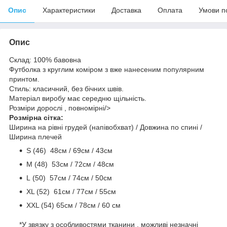
Опис
Характеристики
Доставка
Оплата
Умови п
Опис
Склад: 100% бавовна
Футболка з круглим коміром з вже нанесеним популярним
принтом.
Стиль: класичний, без бічних швів.
Матеріал виробу має середню щільність.
Розміри дорослі , повномірні/>
Розмірна сітка:
Ширина на рівні грудей (напівобхват) / Довжина по спині /
Ширина плечей
S (46) 48cм / 69cм / 43см
M (48) 53см / 72см / 48cм
L (50) 57см / 74см / 50см
ХL (52) 61см / 77см / 55см
ХХL (54) 65см / 78см / 60 см
*У звязку з особливостями тканини , можливі незначні