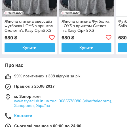
Жіноча стильна оверсайз
Жіноча стильна Футболка
Футб
Футболка LOYS з принтом
LOYS з принтом Скелет
Sail
Скелет п'є Каву Сірий XS
п'є Каву Сірий XS
680
680
680
₴
₴
Купити
Купити
Про нас
99% позитивних з 338 відгуків за рік
Працює з 25.08.2017
м. Запоріжжя
www.styleclub.in.ua тел. 0685578080 (viber/telegram),
Запоріжжя, Україна
Контакти
Сьогодні працює з 00:00 до 24:00