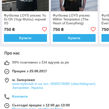
Футболка LOYS унісекс Yu
Футболка LOYS унісекс
Футб
Gi Oh (Yugi Mutou) чорний
Within Temptation (The
Temp
XS
Heart of Everything)
Ever
чорний XS
750
750
750
₴
₴
Купити
Купити
Про нас
99% позитивних з 334 відгуків за рік
Працює з 25.08.2017
м. Запоріжжя
www.styleclub.in.ua тел. 0685578080 (viber/telegram),
Запоріжжя, Україна
Контакти
Сьогодні працює з 12:00 до 13:00
Показати весь графік роботи