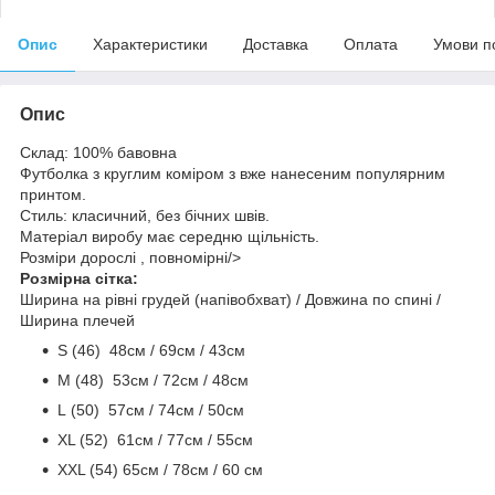
Опис
Характеристики
Доставка
Оплата
Умови п
Опис
Склад: 100% бавовна
Футболка з круглим коміром з вже нанесеним популярним
принтом.
Стиль: класичний, без бічних швів.
Матеріал виробу має середню щільність.
Розміри дорослі , повномірні/>
Розмірна сітка:
Ширина на рівні грудей (напівобхват) / Довжина по спині /
Ширина плечей
S (46) 48cм / 69cм / 43см
M (48) 53см / 72см / 48cм
L (50) 57см / 74см / 50см
ХL (52) 61см / 77см / 55см
ХХL (54) 65см / 78см / 60 см