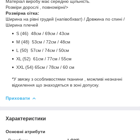
Матеріал виробу має середню щільність.
Розміри дорослі , повномірні/>
Розмірна сітка:
Ширина на рівні грудей (напівобхват) / Довжина по спині /
Ширина плечей
S (46) 48cм / 69cм / 43см
M (48) 53см / 72см / 48cм
L (50) 57см / 74см / 50см
ХL (52) 61см / 77см / 55см
ХХL (54) 65см / 78см / 60 см
*У звязку з особливостями тканини , можливі незначні
відхилення що знаходяться в зоні допуску.
Приховати
Характеристики
Основні атрибути