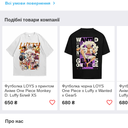
Всі умови повернення
Подібні товари компанії
Футболка LOYS з принтом
Футболка чорна LOYS
Футб
Аніме One Piece Monkey
One Piece x Luffy x Wanted
Анім
D. Luffy Білий XS
x Gear5
Luff
650
680
680
₴
₴
Про нас