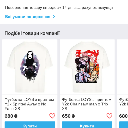
Повернення товару впродовж 14 днів за рахунок покупця
Всі умови повернення
Подібні товари компанії
Футболка LOYS з принтом
Футболка LOYS з принтом
Футб
Y2k Spirited Away x No
Y2k Chainsaw man x Trio
Y2k 
Face XS
XS
680
650
680
₴
₴
Купити
Купити