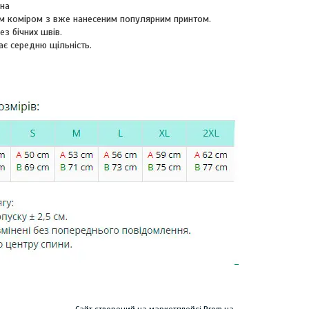
вна
м коміром з вже нанесеним популярним принтом.
ез бічних швів.
ає середню щільність.
Сайт створений на маркетплейсі
Prom.ua