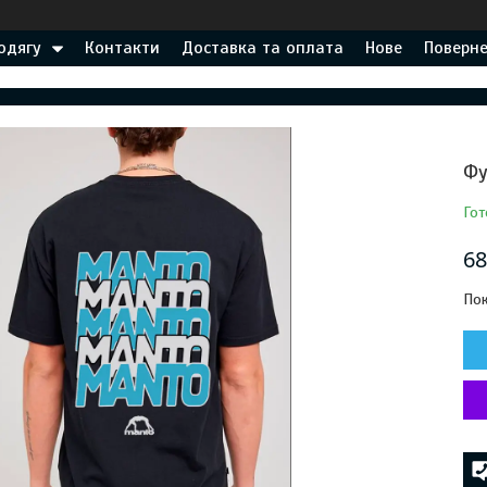
одягу
Контакти
Доставка та оплата
Нове
Поверне
Фу
Гот
68
Пок