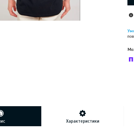
пов
У к
буд
пис
Характеристики