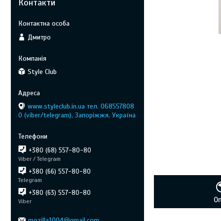
Контакти
Дмитро
Style Club
www.styleclub.in.ua тел. 068557808
0 (viber/telegram), Запоріжжя, Україна
+380 (68) 557-80-80
Viber / Telegram
+380 (66) 557-80-80
Telegram
+380 (63) 557-80-80
О
Viber
mozilla1004@gmail.com