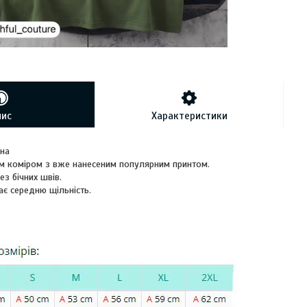
пис
Характеристики
вна
м коміром з вже нанесеним популярним принтом.
ез бічних швів.
ає середню щільність.