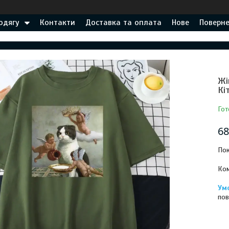
одягу
Контакти
Доставка та оплата
Нове
Поверне
Жі
Кі
Гот
68
Пок
Ком
пов