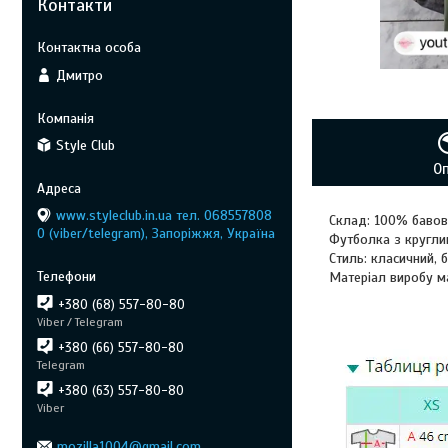
Контакти
Дмитро
Style Club
О
www.styleclub.in.ua тел. 068557808
Склад: 100% баво
0 (viber/telegram), Запоріжжя, Україна
Футболка з кругли
Стиль: класичний, б
Матеріал виробу м
+380 (68) 557-80-80
Viber / Telegram
+380 (66) 557-80-80
Telegram
+380 (63) 557-80-80
Viber
mozilla1004@gmail.com