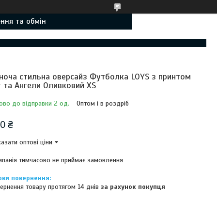
ння та обмін
ноча стильна оверсайз Футболка LOYS з принтом
т та Ангели Оливковий XS
ово до відправки 2 од.
Оптом і в роздріб
0 ₴
азати оптові ціни
панія тимчасово не приймає замовлення
ернення товару протягом 14 днів
за рахунок покупця