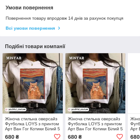
Умови повернення
Повернення товару впродовж 14 днів за рахунок покупця
Всі умови повернення
Подібні товари компанії
Жіноча стильна оверсайз
Жіноча стильна оверсайз
Жіно
Футболка LOYS з принтом
Футболка LOYS з принтом
Футб
Арт Ван Гог Котики Білий 5
Арт Ван Гог Котики Білий 5
Арт 
XS
XS
XS
680
680
680
₴
₴