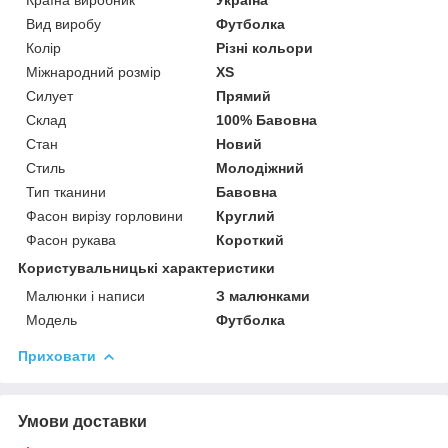
Вид виробу
Футболка
Колір
Різні кольори
Міжнародний розмір
XS
Силует
Прямий
Склад
100% Бавовна
Стан
Новий
Стиль
Молодіжний
Тип тканини
Бавовна
Фасон вирізу горловини
Круглий
Фасон рукава
Короткий
Користувальницькі характеристики
Малюнки і написи
З малюнками
Модель
Футболка
Приховати
Умови доставки