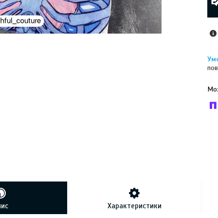
пов
У к
буд
пис
Характеристики