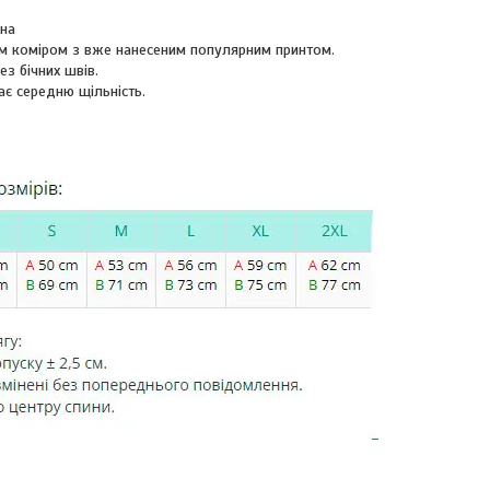
вна
м коміром з вже нанесеним популярним принтом.
ез бічних швів.
ає середню щільність.