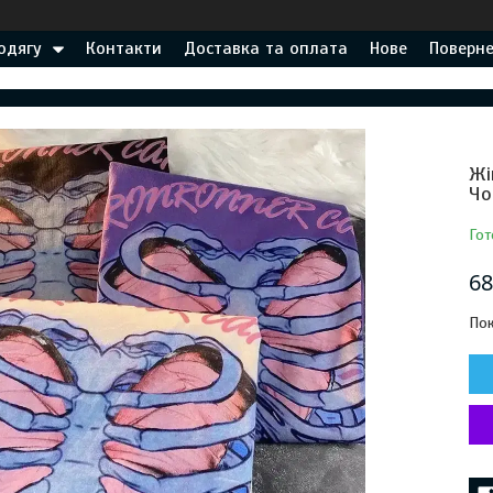
одягу
Контакти
Доставка та оплата
Нове
Поверне
Жі
Чо
Гот
68
Пок