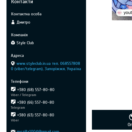
Контакти
Дмитро
Style Club
www.styleclub.in.ua тел. 068557808
0 (viber/telegram), Запоріжжя, Україна
+380 (68) 557-80-80
Viber / Telegram
+380 (66) 557-80-80
Telegram
+380 (63) 557-80-80
Viber
О
mozilla1004@gmail.com