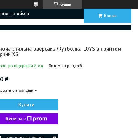
Кошик
ння та обмін
Кошик
ноча стильна оверсайз Футболка LOYS з принтом
рний XS
ово до відправки 2 од.
Оптом і в роздріб
0 ₴
азати оптові ціни
Купити
Купити з