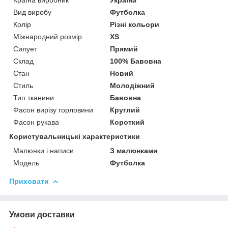
Вид виробу
Футболка
Колір
Різні кольори
Міжнародний розмір
XS
Силует
Прямий
Склад
100% Бавовна
Стан
Новий
Стиль
Молодіжний
Тип тканини
Бавовна
Фасон вирізу горловини
Круглий
Фасон рукава
Короткий
Користувальницькі характеристики
Малюнки і написи
З малюнками
Модель
Футболка
Приховати
Умови доставки