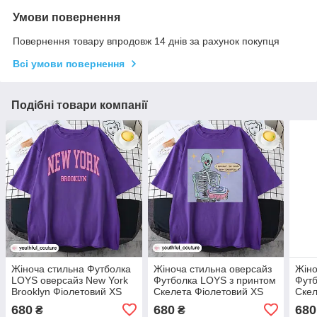
Умови повернення
Повернення товару впродовж 14 днів за рахунок покупця
Всі умови повернення
Подібні товари компанії
Жіноча стильна Футболка
Жіноча стильна оверсайз
Жіно
LOYS оверсайз New York
Футболка LOYS з принтом
Футб
Brooklyn Фіолетовий XS
Скелета Фіолетовий XS
Скел
680
680
680
₴
₴