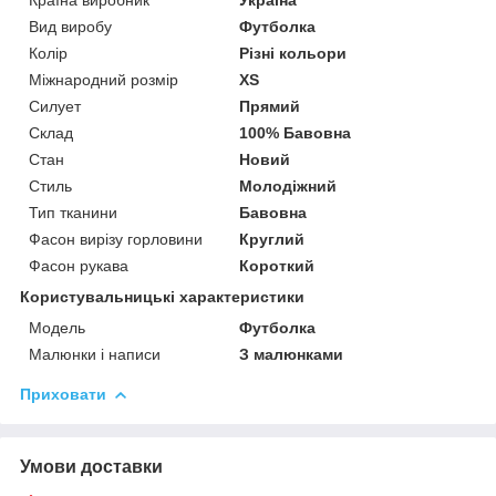
Вид виробу
Футболка
Колір
Різні кольори
Міжнародний розмір
XS
Силует
Прямий
Склад
100% Бавовна
Стан
Новий
Стиль
Молодіжний
Тип тканини
Бавовна
Фасон вирізу горловини
Круглий
Фасон рукава
Короткий
Користувальницькі характеристики
Модель
Футболка
Малюнки і написи
З малюнками
Приховати
Умови доставки