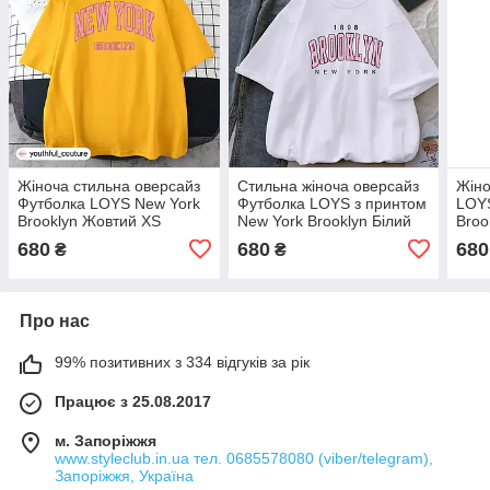
Жіноча стильна оверсайз
Стильна жіноча оверсайз
Жіно
Футболка LOYS New York
Футболка LOYS з принтом
LOYS
Brooklyn Жовтий XS
New York Brooklyn Білий
Broo
XS
680
680
680
₴
₴
Про нас
99% позитивних з 334 відгуків за рік
Працює з 25.08.2017
м. Запоріжжя
www.styleclub.in.ua тел. 0685578080 (viber/telegram),
Запоріжжя, Україна