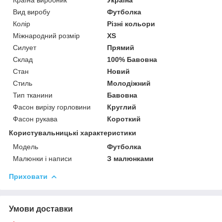
Вид виробу
Футболка
Колір
Різні кольори
Міжнародний розмір
XS
Силует
Прямий
Склад
100% Бавовна
Стан
Новий
Стиль
Молодіжний
Тип тканини
Бавовна
Фасон вирізу горловини
Круглий
Фасон рукава
Короткий
Користувальницькі характеристики
Модель
Футболка
Малюнки і написи
З малюнками
Приховати
Умови доставки