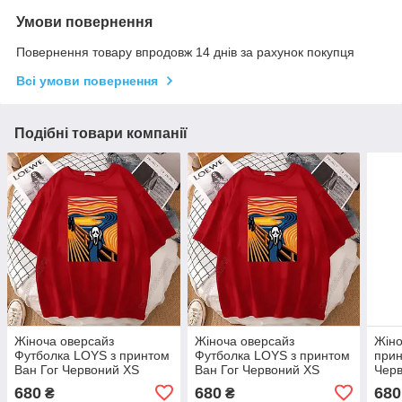
Умови повернення
Повернення товару впродовж 14 днів за рахунок покупця
Всі умови повернення
Подібні товари компанії
Жіноча оверсайз
Жіноча оверсайз
Жіно
Футболка LOYS з принтом
Футболка LOYS з принтом
прин
Ван Гог Червоний XS
Ван Гог Червоний XS
Чер
680
680
680
₴
₴