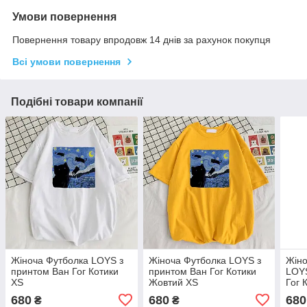
Умови повернення
Повернення товару впродовж 14 днів за рахунок покупця
Всі умови повернення
Подібні товари компанії
Жіноча Футболка LOYS з
Жіноча Футболка LOYS з
Жіно
принтом Ван Гог Котики
принтом Ван Гог Котики
LOYS
XS
Жовтий XS
Гог 
680
680
680
₴
₴