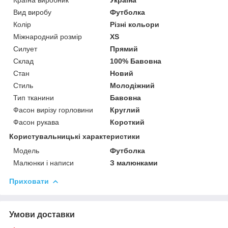
Вид виробу
Футболка
Колір
Різні кольори
Міжнародний розмір
XS
Силует
Прямий
Склад
100% Бавовна
Стан
Новий
Стиль
Молодіжний
Тип тканини
Бавовна
Фасон вирізу горловини
Круглий
Фасон рукава
Короткий
Користувальницькі характеристики
Модель
Футболка
Малюнки і написи
З малюнками
Приховати
Умови доставки