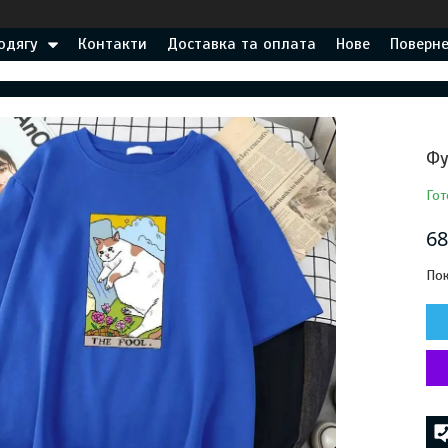
одягу
Контакти
Доставка та оплата
Нове
Поверне
Фу
Гот
68
Пок