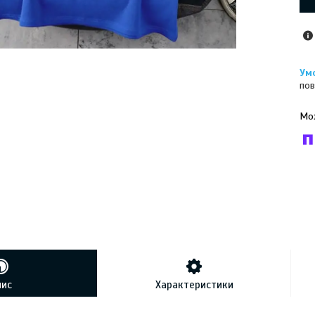
пов
У к
буд
пис
Характеристики