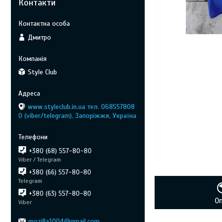
Контакти
Дмитро
Style Club
www.styleclub.in.ua тел. 068557808
0 (viber/telegram), Запоріжжя, Україна
+380 (68) 557-80-80
Viber / Telegram
+380 (66) 557-80-80
Telegram
+380 (63) 557-80-80
О
Viber
mozilla1004@gmail.com