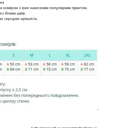
вна
м коміром з вже нанесеним популярним принтом.
ез бічних швів.
ає середню щільність.
Сайт створений на маркетплейсі
Prom.ua