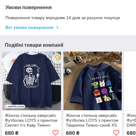
Умови повернення
Повернення товару впродовж 14 днів за рахунок покупця
Всі умови повернення
Подібні товари компанії
Жіноча стильна оверсайз
Жіноча стильна оверсайз
Жіно
Футболка LOYS з принтом
Футболка LOYS з принтом
Футб
Скелет п'є Каву Темно-
Тваринок Темно-синій XS
DARK
синій XS
680
680
680
₴
₴