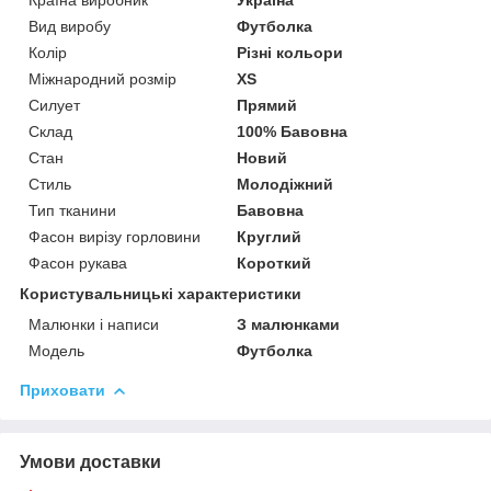
Вид виробу
Футболка
Колір
Різні кольори
Міжнародний розмір
XS
Силует
Прямий
Склад
100% Бавовна
Стан
Новий
Стиль
Молодіжний
Тип тканини
Бавовна
Фасон вирізу горловини
Круглий
Фасон рукава
Короткий
Користувальницькі характеристики
Малюнки і написи
З малюнками
Модель
Футболка
Приховати
Умови доставки